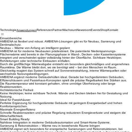
Technologie
Referenzen
Partner
Wachstum
Newsroom
Events
Shop
Kontakt
Anwendungen
Einsatzbereiche
AMBIENA ist flexibel und robust. AMBIENA-Lösungen gibt es für Neubau, Sanierung und
Denkmalschutz.
Neubau – Wärme von Anfang an intelligent geplant
AMBIENA ist für moderne Neubauten prädestiniert. Die patentierte Niederspannungs-
Flächenwärme wird bereits in der Planungsphase in Wand-, Decken- oder Kassettensysteme
integriert und verschwindet später vollständig hinter der Oberfläche. Sichtbare Heizkörper,
Rohrleitungen oder technische Einbauten entfallen.
Durch die großflächige Wärmeabgabe entsteht ein besonders gleichmäßiges und angenehmes
Raumklima. Die Wärme bleibt dort, wo sie benötigt wird – bei den Menschen im Raum.
Gleichzeitig reagiert das System schnell auf Sonneneinstrahlung, interne Wärmequellen oder
wechselnde Nutzungsbedingungen.
AMBIENA ergänzt moderne Gebäudehüllen ideal. Gerade bei hochgedämmten Gebäuden,
Effizienzhäusern und Passivhaus-Konzepten spielt die präzise Regelbarkeit ihre Stärken aus.
Die Raumtemperatur wird konstant gehalten, ohne unnötige Überheizung oder lange
Reaktionszeiten.
Architektonische Freiheit
Keine Heizkörper, keine sichtbare Technik. Wände und Decken bleiben frei für Gestaltung und
Nutzung.
Ideal für Passivhäuser
Perfekte Ergänzung für hochgedämmte Gebäude mit geringem Energiebedarf und hohen
Komfortansprüchen.
Maximale Energieeffizienz
Schnelle Reaktionszeiten und präzise Regelung reduzieren Energieverluste und steigern die
Wirtschaftlichkeit.
Smart Building Ready
Nahtlose Integration in moderne Gebäudeautomation und Smart-Home-Systeme.
Sanierung & Rekonstruktion – Wärme neu in bestehende Räume bringen