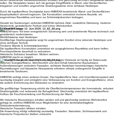
AMBIENA eignet sich besonders für energetische Sanierungen und Rekonstruktionen, bei
denen bestehende Gebäudestrukturen erhalten und gleichzeitig technisch aufgewertet werden
sollen. Die Heizplatten lassen sich mit geringer Eingriffstiefe in Wand- oder Deckenflächen
integrieren und schaffen angenehme Strahlungswärme ohne sichtbare Heizkörper.
Durch die kapillaroffene Grundplatte kann AMBIENA bestehende Wand- und Deckenflächen
bauphysikalisch sinnvoll ergänzen. Die Konstruktion unterstützt trockene Bauteile, ein
angenehmes Raumklima und kann zur Schimmelprävention beitragen.
Gerade bei Sanierungen verbindet AMBIENA mehrere Ziele: zusätzliche Dämmung, moderne
Heiztechnik, gestalterische Freiheit und hohen Wohnkomfort.
Bestand aufwerten
AMBIENA kann Teil einer energetischen Sanierung sein und bestehende Räume technisch und
gestalterisch modernisieren.
Wohlfühlwärme statt Heizkörper
Großflächige Strahlungswärme sorgt für angenehmen Komfort ohne störende Heizkörper und
ohne sichtbare Technik.
Trockene Wände & Schimmelprävention
Die kapillaroffene Konstruktion unterstützt ein ausgeglichenes Raumklima und kann helfen,
Feuchteprobleme dauerhaft zu reduzieren.
Historische Substanz bewahren. Modern wohnen.
AMBIENA macht es möglich.
Die energetische Modernisierung denkmalgeschützter Gebäude ist häufig ein Balanceakt
zwischen Energieeffizienz, Wohnkomfort und dem Erhalt historischer Bausubstanz.
Außendämmungen verändern Fassaden, sichtbare Heizkörper beeinträchtigen historische
Raumwirkungen und klassische Heizsysteme erfordern oftmals umfangreiche Eingriffe in
bestehende Strukturen.
AMBIENA verfolgt einen anderen Ansatz. Das kapillaroffene Heiz- und Innenflächensystem wird
raumseitig integriert und ermöglicht eine Verbesserung von Komfort und Energieeffizienz, ohne
die äußere Erscheinung des Gebäudes zu verändern.
Die großflächige Temperierung erhöht die Oberflächentemperaturen der Innenwände, reduziert
Strahlungskälte und verbessert die Behaglichkeit. Gleichzeitig unterstützt der kapillaroffene
Aufbau die Feuchteverteilung und Rücktrocknung der Wand.
Wo historische Bausubstanz erhalten werden soll und gleichzeitig moderner Wohnkomfort
gefragt ist, eröffnet AMBIENA neue Möglichkeiten für eine denkmalverträgliche
Gebäudemodernisierung.
Historische Fassaden bleiben erhalten
Die Anwendung erfolgt vollständig raumseitig. Fassaden, Naturstein, Sichtmauerwerk und