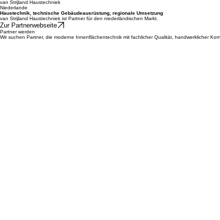
Projektbau Baltikum
Estland / Baltikum
Markterschließung, regionale Kontakte, Projektbegleitung
Projektentwicklung, Bauausführung, internationale Umsetzung
Jacques Bekaert ist Ansprechpartner für AMBIENA in Belgien. Er unterstützt den Aufbau regional
Projektbau Baltikum begleitet AMBIENA als internationaler Partner im baltischen Raum.
Zur Partnerwebseite - link folgt in Kürze
van Strijland Haustechniek
Niederlande
Haustechnik, technische Gebäudeausrüstung, regionale Umsetzung
van Strijland Haustechniek ist Partner für den niederländischen Markt.
Zur Partnerwebseite
Partner werden
Wir suchen Partner, die moderne Innenflächentechnik mit fachlicher Qualität, handwerklicher Ko