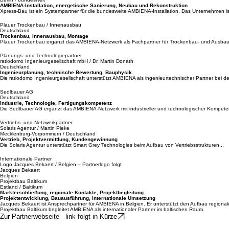
objektbezogen begleitet werden – im Neubau, in der Sanierung und im historischen Bestand.
Fach- und Ausführungspartner
Weseramer Innenausbau
Brandenburg / Deutschland
Innenausbau, Ausführung, Showbereich
Weseramer Innenausbau ist Partner im AMBIENA-Netzwerk für hochwertige Innenausbau- und A
Xpress-Bau GmbH
Berlin / bundesweit
AMBIENA-Installation, energetische Sanierung, Neubau und Rekonstruktion
Xpress-Bau ist ein Systempartner für die bundesweite AMBIENA-Installation. Das Unternehmen ist
Plauer Trockenbau / Innenausbau
Deutschland
Trockenbau, Innenausbau, Montage
Plauer Trockenbau ergänzt das AMBIENA-Netzwerk als Fachpartner für Trockenbau- und Ausbau
Planungs- und Technologiepartner
ratiodomo Ingenieurgesellschaft mbH / Dr. Martin Donath
Deutschland
Ingenieurplanung, technische Bewertung, Bauphysik
Die ratiodomo Ingenieurgesellschaft unterstützt AMBIENA als ingenieurtechnischer Partner bei de
Sedlbauer AG
Deutschland
Industrie, Technologie, Fertigungskompetenz
Die Sedlbauer AG ergänzt das AMBIENA-Netzwerk mit industrieller und technologischer Kompeten
Vertriebs- und Netzwerkpartner
Solaris Agentur / Martin Pieke
Mecklenburg-Vorpommern / Deutschland
Vertrieb, Projektvermittlung, Kundengewinnung
Die Solaris Agentur unterstützt Smart Grey Technologies beim Aufbau von Vertriebsstrukturen...
Internationale Partner
Logo Jacques Bekaert / Belgien – Partnerlogo folgt
Jacques Bekaert
Belgien