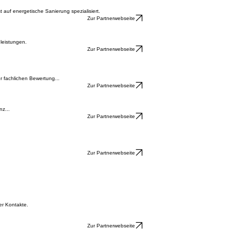
usbauprojekte.
Zur Partnerwebseite
 auf energetische Sanierung spezialisiert.
Zur Partnerwebseite
leistungen.
Zur Partnerwebseite
r fachlichen Bewertung...
Zur Partnerwebseite
z...
Zur Partnerwebseite
Zur Partnerwebseite