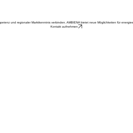
er Kontakte.
Zur Partnerwebseite
mpetenz und regionaler Marktkenntnis verbinden. AMBIENA bietet neue Möglichkeiten für energiee
Kontakt aufnehmen