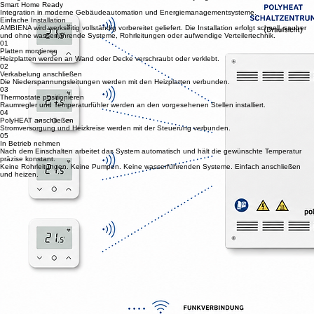
Individuelle Ansteuerung einzelner Räume und Heizbereiche.
Flexible Leistungsklassen
Verfügbar von 400 W bis 3.200 W für unterschiedlichste Projektgrößen.
Smart Home Ready
Integration in moderne Gebäudeautomation und Energiemanagementsysteme.
Einfache Installation
AMBIENA wird werkseitig vollständig vorbereitet geliefert. Die Installation erfolgt schnell, sauber
und ohne wasserführende Systeme, Rohrleitungen oder aufwendige Verteilertechnik.
01
Platten montieren
Heizplatten werden an Wand oder Decke verschraubt oder verklebt.
02
Verkabelung anschließen
Die Niederspannungsleitungen werden mit den Heizplatten verbunden.
03
Thermostate positionieren
Raumregler und Temperaturfühler werden an den vorgesehenen Stellen installiert.
04
PolyHEAT anschließen
Stromversorgung und Heizkreise werden mit der Steuerung verbunden.
05
In Betrieb nehmen
Nach dem Einschalten arbeitet das System automatisch und hält die gewünschte Temperatur
präzise konstant.
Keine Rohrleitungen. Keine Pumpen. Keine wasserführenden Systeme. Einfach anschließen
und heizen.