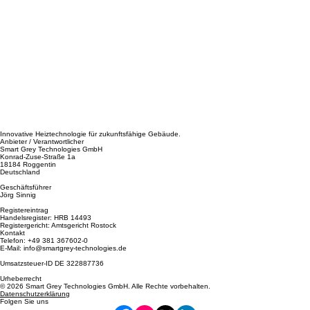
Innovative Heiztechnologie für zukunftsfähige Gebäude.
Anbieter / Verantwortlicher
Smart Grey Technologies GmbH
Konrad-Zuse-Straße 1a
18184 Roggentin
Deutschland
Geschäftsführer
Jörg Sinnig
Registereintrag
Handelsregister: HRB 14493
Registergericht: Amtsgericht Rostock
Kontakt
Telefon: +49 381 367602-0
E-Mail: info@smartgrey-technologies.de
Umsatzsteuer-ID DE 322887736