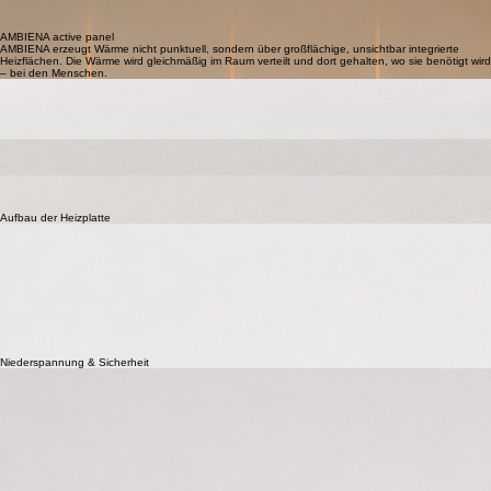
Die Technologie hinter der unsichbaren Wärme
Patentierte Niederspannungs-Flächenwärme für Wand, Decke und Kassetten.
AMBIENA verbindet kapillaroffene Blähglasgranulatplatten mit einer gedruckten, elastischen
Heizschicht. So entsteht eine robuste, schnelle und nahezu unsichtbar integrierbare
Flächenheizung für moderne Neubau-, Sanierungs- und Denkmalschutzprojekte.
AMBIENA active panel
AMBIENA erzeugt Wärme nicht punktuell, sondern über großflächige, unsichtbar integrierte
Heizflächen. Die Wärme wird gleichmäßig im Raum verteilt und dort gehalten, wo sie benötigt wird
– bei den Menschen.
Blähglasgranulat-Trägerplatte
Leicht, kapillaroffen, formstabil und langlebig. Die Basis jeder AMBIENA Heizplatte.
Gedruckte Heizschicht
Mehrlagig aufgebaut, elastisch und dauerhaft belastbar. Sie passt sich Materialbewegungen an
und bleibt dauerhaft funktionsfähig.
Niederspannung
Betrieb mit 24 V oder 36 V. Sichere Wärmeversorgung für Neubau, Sanierung und
anspruchsvolle Architektur.
Intelligente Regelung
PolyHEAT-Steuerungen und präzise Thermostate halten die Raumtemperatur konstant und
reagieren sofort auf Sonne, Kamin oder Personen im Raum.
Aufbau der Heizplatte
Blähglasgranulat-Grundplatte
Kapillaroffen, formstabil und dauerhaft beständig. Sie bildet die robuste Basis der AMBIENA
Heizplatte.
Gedruckte Heizschicht
Die Heizschicht wird in mehreren Lagen direkt auf die Grundplatte aufgebracht und sorgt für
gleichmäßige Wärmeabgabe.
Elastischer Aufbau
Die Heizschicht bleibt flexibel und kann Materialbewegungen dauerhaft ausgleichen.
Diffusionsoffene Konstruktion
Platte und Heizschicht bleiben kapillaroffen und eignen sich für moderne Wand- und
Deckensysteme.
Niederspannung & Sicherheit
24 V / 36 V Niederspannung
AMBIENA arbeitet je nach Anwendung mit sicherer Niederspannung und ist damit ideal für
Wand-, Decken- und Kassettenlösungen.
200–400 W Standardleistung
Die Standard-Heizplatten werden je nach Größe und Einsatzbereich mit Leistungen zwischen
200 und 400 W ausgeführt.
Geringe elektromagnetische Felder