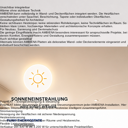
An der Oberfläche erreicht AMBIENA nur einen Bruchteil der zulässigen Grenzwerte und ist damit
besonders unkritisch im Innenraum.
Robust im Gebäudealltag
Die Heizplatten können verschraubt, bearbeitet und an bauliche Anforderungen wie Spots,
Steckdosen oder Ausschnitte angepasst werden.
Unsichtbar integrierbar
Wärme ohne sichtbare Technik
AMBIENA kann vollständig in Wand- und Deckenflächen integriert werden. Die Heizflächen
verschwinden unter Spachtel, Beschichtung, Tapete oder individuellen Oberflächen.
Gestaltungsfreiheit für Architektur
Keine sichtbaren Heizkörper, keine störenden Rohrleitungen, keine Technikflächen im Raum. So
bleiben klare Linien, hochwertige Materialien und architektonische Konzepte erhalten.
Für Neubau, Sanierung und Denkmalschutz
Die geringe Eingriffstiefe macht AMBIENA besonders interessant für anspruchsvolle Projekte, bei
denen Komfort, Energieeffizienz und Gestaltung zusammenpassen müssen.
Auch sichtbar gestaltbar
Alternativ können AMBIENA Platten als dekorative Wand- oder Deckenelemente eingesetzt und
individuell beschichtet werden.
Intelligente Regelung
Präzise Temperaturregelung
AMBIENA hält die gewünschte Raumtemperatur mit einer Genauigkeit von bis zu 0,1 °C
konstant. Dadurch entsteht ein besonders gleichmäßiges und komfortables Raumklima.
Reaktionsschnelle Wärme
Durch die geringe thermische Masse reagiert das System innerhalb weniger Minuten auf
veränderte Bedingungen und vermeidet unnötigen Energieverbrauch.
Intelligente Nutzung vorhandener Wärmequellen
Sonneneinstrahlung, Kaminwärme oder die Anwesenheit von Personen werden unmittelbar
berücksichtigt. Das System reduziert die Heizleistung automatisch, sobald zusätzliche Wärme zur
Verfügung steht.
Zonen- und Einzelraumregelung
Jeder Raum kann individuell geregelt werden. Auch größere Räume lassen sich in mehrere
Heizzonen unterteilen und unabhängig voneinander temperieren.
Smart Home Integration
AMBIENA kann vollständig in moderne Smart-Home-Systeme integriert werden. Zeitprogramme,
App-Steuerung, Automatisierungen und Energiemanagement lassen sich komfortabel umsetzen.
PolyHEAT – Energieversorgung & Steuerung
PolyHEAT bildet das zentrale Energie- und Steuerungszentrum jeder AMBIENA-Installation. Hier
werden Stromversorgung, Regelung und Heizkreise intelligent zusammengeführt.
Stromversorgung
Versorgung der Heizflächen mit sicherer Niederspannung.
Heizkreissteuerung