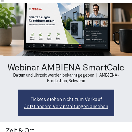
Technologie
Anwendungen
Referenzen
Partner
Wachstum
Newsroom
Events
Shop
Kontakt
Webinar AMBIENA SmartCalc
Datum und Uhrzeit werden bekanntgegeben
  |  
AMBIENA-
Produktion, Schwerin
Tickets stehen nicht zum Verkauf
Jetzt andere Veranstaltungen ansehen