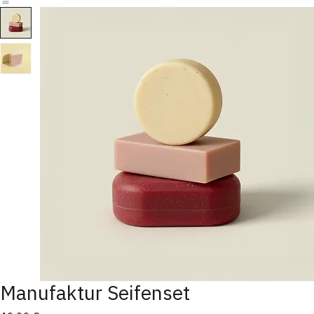
Technologie
Anwendungen
Referenzen
Partner
Wachstum
Newsroom
Events
Shop
Kontakt
Manufaktur Seifenset