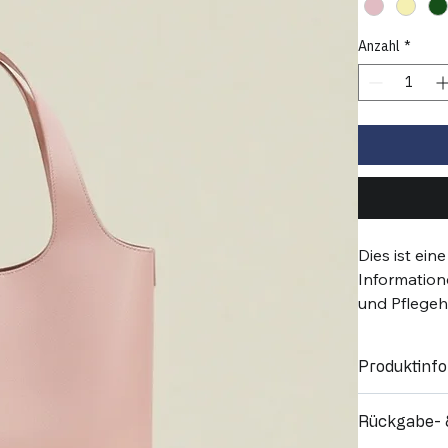
Farbe
*
Anzahl
*
Dies ist ei
Information
und Pflegeh
Produktinf
Hier kannst d